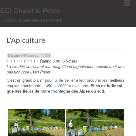
SCI Chalet le Pelve
Location de particulier à particuliers
L'Apiculture
Détails:
| Affichages : 11906
1
1
1
1
1
1
1
1
1
1
Rating 0.00 (0 Votes)
La vie des abeilles et leur magnifique organisation sociale sont une
passion pour Jean Pierre.
C’est un grand plaisir pour lui de veiller à leur procurer les meilleurs
emplacements
entre 1450 et 2000 m d’altitude
.
Elles ne butinent
que des fleurs de notre montagne des Alpes du sud.