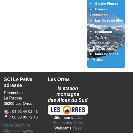
Galerie Photos
Hameau
Pramouton
Les Orres en Hiver
La vallée en Hiver
Restaurant
Tarifs et
Disponibilité
Promotions
tarifs locations
Vidéo
SCI Le Pelve
Les Orres
adresse
la station
Pramouton
montagne
La Piscine
des Alpes du Sud
05200 Les Orres
: 04 92 44 02 43
: 06 63 05 72 46
Site Internet :
La
Station des Orres
Notre Brochure
Webcams :
Les
Mentions légales