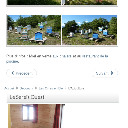
Plus d'Infos :
Miel en vente
aux chalets
et au
restaurant de la
piscine
.
Précédent
Suivant
Accueil
Découvrir
Les Orres en Eté
L'Apiculture
Le Sereïs Ouest