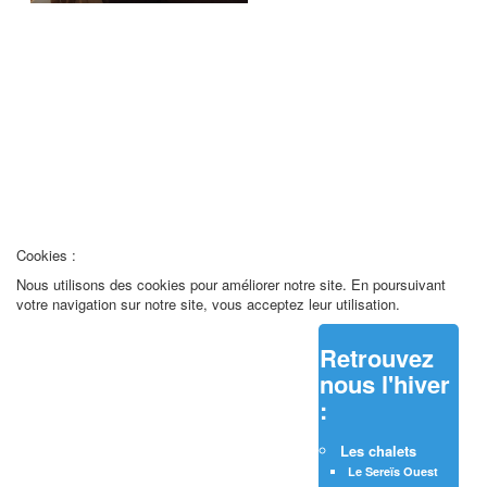
REMARQUE ! Ce site utilise des cookies
et autres technologies similaires.
Si vous ne changez pas les paramètres de votre navigateur, vous êtes
d'accord.
En savoir plus
J'ai compris
Cookies :
Nous utilisons des cookies pour améliorer notre site. En poursuivant
votre navigation sur notre site, vous acceptez leur utilisation.
Retrouvez
nous l'hiver
:
Les chalets
Le Sereïs Ouest