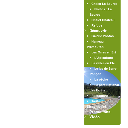
Chalet La Source
Photos : La
Source
Chalet Chateau
Refuge
Découvrir
Galerie Photos
Hameau
Pramouton
Les Orres en Eté
L'Apiculture
La vallée en Eté
Le lac de Serre-
Ponçon
La pêche
Le parc National
des Ecrins
Restaurant
Tarifs et
Disponibilité
Promotions
Vidéo