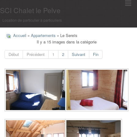
SCI Chalet le Pelve
Location de particulier à particuliers
Accueil
»
Appartements
» Le Sereïs
Il y a 15 images dans la catégorie
Début
Précédent
1
2
Suivant
Fin