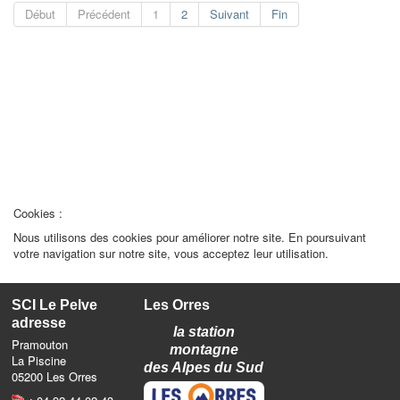
Début
Précédent
1
2
Suivant
Fin
REMARQUE ! Ce site utilise des cookies
et autres technologies similaires.
Si vous ne changez pas les paramètres de votre navigateur, vous êtes
d'accord.
En savoir plus
J'ai compris
Cookies :
Nous utilisons des cookies pour améliorer notre site. En poursuivant
votre navigation sur notre site, vous acceptez leur utilisation.
SCI Le Pelve
Les Orres
adresse
la station
Pramouton
montagne
La Piscine
des Alpes du Sud
05200 Les Orres