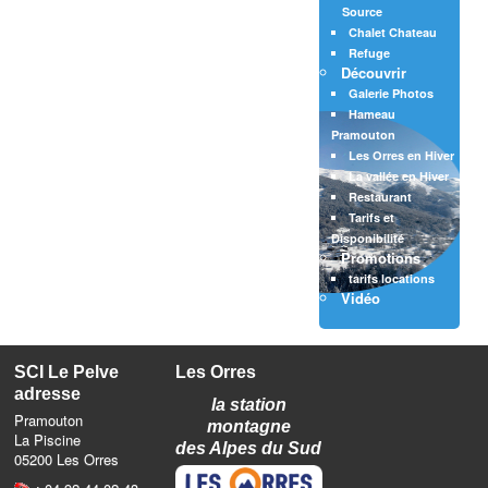
Source
Chalet Chateau
Refuge
Découvrir
Galerie Photos
Hameau
Pramouton
Les Orres en Hiver
La vallée en Hiver
Restaurant
Tarifs et
Disponibilité
Promotions
tarifs locations
Vidéo
SCI Le Pelve
Les Orres
adresse
la station
Pramouton
montagne
La Piscine
des Alpes du Sud
05200 Les Orres