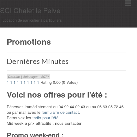
SCI Chalet le Pelve
Location de particulier à particuliers
Promotions
Dernières Minutes
Détails:
| Affichages : 5079
1
1
1
1
1
1
1
1
1
1
Rating 0.00 (0 Votes)
Voici nos offres pour l'été :
Réservez immédiatement au 04 92 44 02 43 ou au 06 63 05 72 46
ou par mail avec le
formulaire de contact
.
Retrouvez les
tarifs pour l'été
.
Mid week à prix attractifs : nous contacter
Promo week-end :